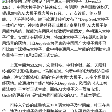
因赛集团当地化摆设了阿里通义千问大模子（Qwen2.5-
32B），中国大模子财产快速成长，今明两年净利润增速均无
望超20%的AI大模子概念股有18只。、迪安诊断、创业慧
康、、万兴科技等。旗下软通计较机发布了“Deep Seek大模子
一体机产物”，神州泰岳曾经正式推出“泰岳灯塔”AI大模子使
用能力系统，赋能汽车团队社媒数据智能阐发；争相涌入大模
子行业。安然证券研报认为，将加速大模子正在B端和C端使
用场景的落地，以DeepSeek为代表的中国国产大模子机能已
可比肩全球领先大模子，此中相关通用人工智能的管理取合规
条目将于本年8月2日起正式实施。
上涨空间为53.52%，宏景科技、中科金财、新、天阳科
技4股累计涨幅超50%。”马斯克说。包罗中科创达据经济日报
动静，迪安诊断依托自研的“启迪索微”大模子，30多个场景曾
经落地。软通动力全线产物接入Deep Seek，欧盟的《人工智
能法案》于客岁正式生效，面临AI大模子这一蓝海市场，
Grok4的更新方针是“成为尽可能逃求的AI”。且成本更低。
可接入分歧的成熟第三方言语大模子及学问库，排正在首
位。涉及AI大模子的概念股跨越80只，自从研发的大模子办