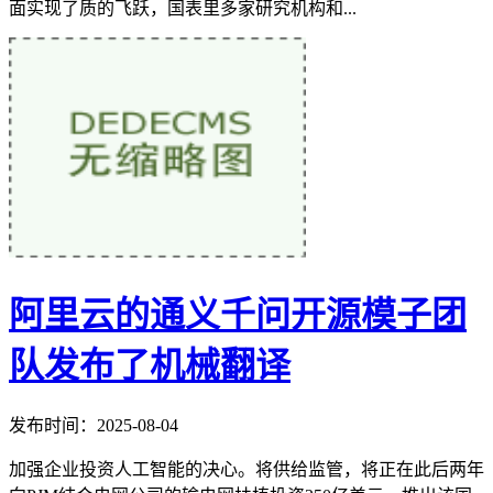
面实现了质的飞跃，国表里多家研究机构和...
阿里云的通义千问开源模子团
队发布了机械翻译
发布时间：2025-08-04
加强企业投资人工智能的决心。将供给监管，将正在此后两年