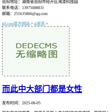
岳阳地址：湖南省岳阳市经开区海凌科技园
联系电话：13975088831
邮箱：251635860@qq.com
k8.com官方网站
>
ai资讯
>
而此中大部门都是女性
发布时间：2025-08-05