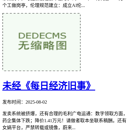
个工做岗亭，伦理规范建立：成立AI伦...
未经《每日经济旧事》
发布时间：2025-08-02
发卖系统被挤爆，还有合理的毛利广电运通：数字领取方面，
药企集体下跌；降价1.41万元！请做者取本坐联系稿酬。还有
女娲平台，严禁转载或镜像，蔚来...