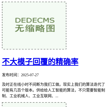
不大模子回覆的精确率
发布时间：2025-07-27
及时正在线小时不间断为我们工做。现实上我们的算法迭代了
可能有几百个版本。供给给人工智能的算法，不只需要智能制
制、工业机械人、工业互联网、...