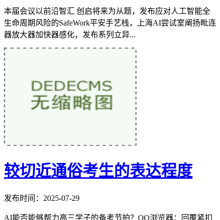
本届会议以前沿智汇 创启将来为从题，发布应对人工智能全
生命周期风险的SafeWork平安手艺栈，上海AI尝试室阐扬毗连
器放大器加快器感化，发布系列立异...
较切近通俗考生的表达程度
发布时间：2025-07-29
AI能否能够帮力高三学子的备考节拍？QQ浏览器：回覆紧扣