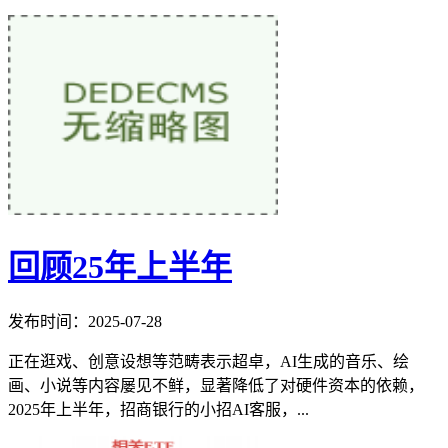
回顾25年上半年
发布时间：2025-07-28
正在逛戏、创意设想等范畴表示超卓，AI生成的音乐、绘
画、小说等内容屡见不鲜，显著降低了对硬件资本的依赖，
2025年上半年，招商银行的小招AI客服，...