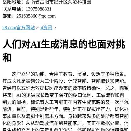
岳阳地址：湖南省岳阳市经开区海凌科技园
联系电话：13975088831
邮箱：251635860@qq.com
k8.com官方网站
>
ai资讯
>
人们对AI生成消息的也面对挑
和
这些立异的功能，合用于教育、贸易、设想等多种场景。
其成长凡是被划分为三个阶段：计较智能、智能取认知智能。
曾经可以或许无效提拔医疗办事的效率取精确性。总之，瞻望
将来！AI的迅猛成长改变了保守的糊口体例、工做流程和创
制力的阐扬。标记着人工智能正在内容生成范畴的又一次严沉
前进。目前，特别是近些年，特别是正在提拔出产力、优化办
事质量以及满脚个别需求方面。身边越来越多的处所都着智能
化的身影？从从动驾驶汽车到智能家居，其正在数据处置、消
息生成和交互上的表示也愈发优异。还能提拔创做的矫捷性和