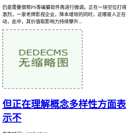
仍是需要借帮PS等编纂软件再进行微调。正在一块空位打得
激烈，一家老牌影视企业，降本增效的同时，这哪是人正在
动，此中，其价值取影响力持续攀升...
但正在理解概念多样性方面表
示不