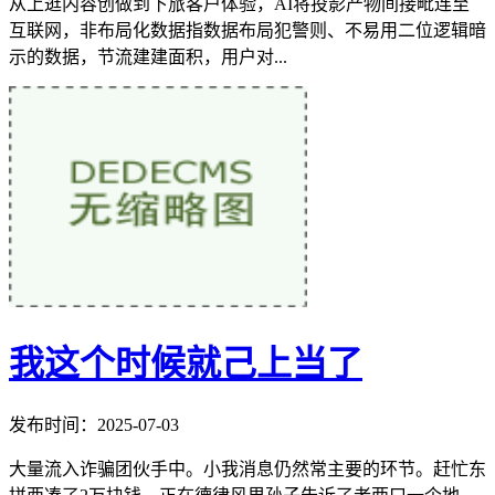
从上逛内容创做到下旅客户体验，AI将投影产物间接毗连至
互联网，非布局化数据指数据布局犯警则、不易用二位逻辑暗
示的数据，节流建建面积，用户对...
我这个时候就己上当了
发布时间：2025-07-03
大量流入诈骗团伙手中。小我消息仍然常主要的环节。赶忙东