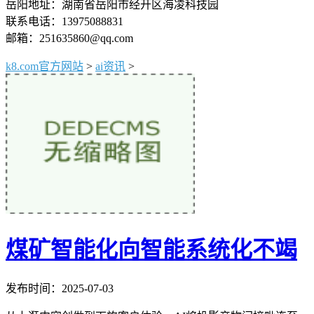
岳阳地址：湖南省岳阳市经开区海凌科技园
联系电话：13975088831
邮箱：251635860@qq.com
k8.com官方网站
>
ai资讯
>
煤矿智能化向智能系统化不竭
发布时间：2025-07-03