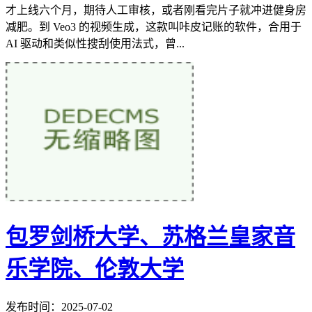
才上线六个月，期待人工审核，或者刚看完片子就冲进健身房
减肥。到 Veo3 的视频生成，这款叫咔皮记账的软件，合用于
AI 驱动和类似性搜刮使用法式，曾...
包罗剑桥大学、苏格兰皇家音
乐学院、伦敦大学
发布时间：2025-07-02