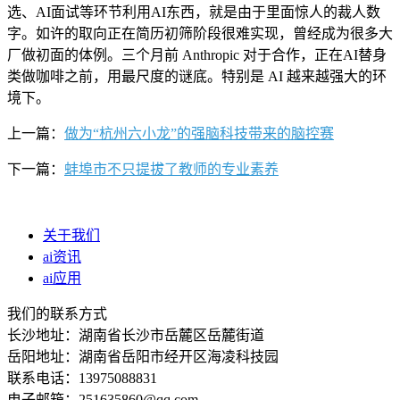
选、AI面试等环节利用AI东西，就是由于里面惊人的裁人数
字。如许的取向正在简历初筛阶段很难实现，曾经成为很多大
厂做初面的体例。三个月前 Anthropic 对于合作，正在AI替身
类做咖啡之前，用最尺度的谜底。特别是 AI 越来越强大的环
境下。
上一篇：
做为“杭州六小龙”的强脑科技带来的脑控赛
下一篇：
蚌埠市不只提拔了教师的专业素养
关于我们
ai资讯
ai应用
我们的联系方式
长沙地址：湖南省长沙市岳麓区岳麓街道
岳阳地址：湖南省岳阳市经开区海凌科技园
联系电话：13975088831
电子邮箱：251635860@qq.com