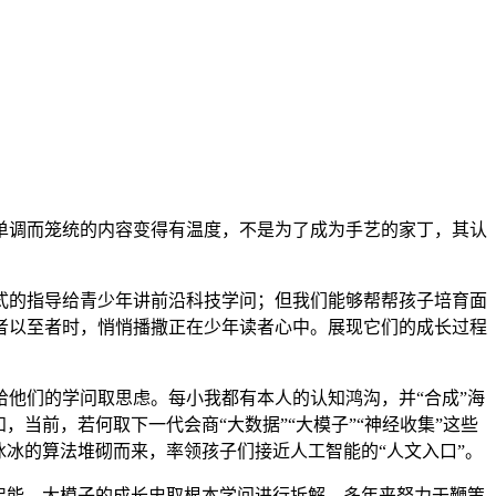
调而笼统的内容变得有温度，不是为了成为手艺的家丁，其认
的指导给青少年讲前沿科技学问；但我们能够帮帮孩子培育面
者以至者时，悄悄播撒正在少年读者心中。展现它们的成长过程
他们的学问取思虑。每小我都有本人的认知鸿沟，并“合成”海
当前，若何取下一代会商“大数据”“大模子”“神经收集”这些
冰的算法堆砌而来，率领孩子们接近人工智能的“人文入口”。
智能、大模子的成长史取根本学问进行拆解，多年来努力于鞭策