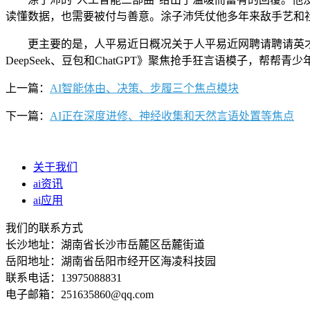
读懂数据，也需要被付与善意。涂子沛凭仗他多年来敌手艺和
更主要的是，人平易近日概况关于人平易近网聘请聘请英才
DeepSeek、豆包和ChatGPT》聚焦抢手狂言语模子，帮
上一篇：
AI智能体由、决策、步履三个焦点模块
下一篇：
AI正在深度进修、神经收集和天然言语处置等焦点
关于我们
ai资讯
ai应用
我们的联系方式
长沙地址：湖南省长沙市岳麓区岳麓街道
岳阳地址：湖南省岳阳市经开区海凌科技园
联系电话：13975088831
电子邮箱：251635860@qq.com