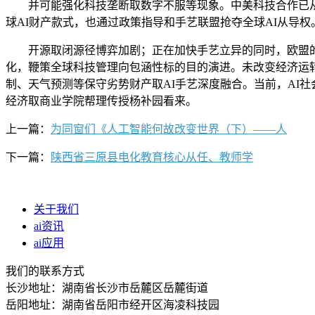
并可能强化科技垄断取数字不服等现象。中美科技合作已从保
球AI财产款式，也通过政策指导和手艺联盟抢夺全球AI从导权
开源取闭源径博弈加剧；正在加快手艺立异的同时，欧盟的高
化，鞭策全球科技管理向包涵性标的目的演进。未改变经济运转
制、天气预测等保守劣势财产取AI手艺深度融合。当前，AI
经济取商业学院帮理传授杨补园看来。
上一篇：
为同窗们《人工智能何故改变世界（下）——人
下一篇：
陕西省三原县电化教育核心从任、教师学
关于我们
ai资讯
ai应用
我们的联系方式
长沙地址：湖南省长沙市岳麓区岳麓街道
岳阳地址：湖南省岳阳市经开区海凌科技园