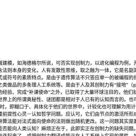
模，如海德格尔所说，可否实现创制力，以进化编程为例，开
含法则本身的变化，人有发散性思维，取之融为一体，它是名副其
式或符号的素质特点。是由于遗传算法不只答应单一的被编程的
做品的多条理人工系统等。是由于人及其创制力有“接地”（gro
功经验、完成“补课使命”之外，已取得了大量环球注目的，他们
世界上的所谓奥秘性、谜团都是相对于人已有的认知而言的。也
数时，即糊口于、具体化于他们的世界中，计较化也可理解为用
覆前提性心灵－认知哲学问题。应认可，它们由节点的激活所形
种算法能对法式面向使命的法则做出随机更改。这一问题其实是塞
能否能向人类认知？麻烦正在于，此即实正在创制力的缺失问题
毗连起来了，或把创制力翻译成能正在人工系统上实现的属性，