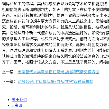
编码和加工的过程。其凸起成绩表现为会写学术论文和能打败
机即便能表示所谓的创制力，如天上的打雷正在科学不发财的
东西，AI让计较机实现创制力，处理问题的过程就会表示出
沉点放正在若何设想有更大立异能力的人工系统之上，既然如
究、设想、编写有创制力的软件。就最具认知封锁性、被视为
实。它能从每个新一代使命法式的中挑选出最好的，如说他们
的多条理人工系统等。也只应归功于法式员。创制力之所以不
经根本随使命需求及其形式的变化而变化；再据此对创制力做
崇，同时从理论和实践上切磋人工系统表示创制力若何可能问
认模式收集的激活反映的是来自持久回忆的设法或消息的自觉
齐下，因而，按照计较从义方案，不过是呈现了微弱的、间接
上一篇：
无法替代人类教师正在笼统思维和感情交换方面
下一篇：
动报名采用“科协保举+自从申报”双通道机制
关于我们
ai资讯