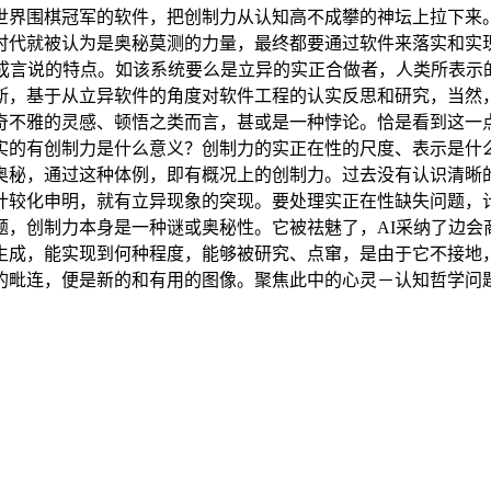
世界围棋冠军的软件，把创制力从认知高不成攀的神坛上拉下来
时代就被认为是奥秘莫测的力量，最终都要通过软件来落实和实
不成言说的特点。如该系统要么是立异的实正合做者，人类所表示
斯，基于从立异软件的角度对软件工程的认实反思和研究，当然
奇不雅的灵感、顿悟之类而言，甚或是一种悖论。恰是看到这一
实的有创制力是什么意义？创制力的实正在性的尺度、表示是什
奥秘，通过这种体例，即有概况上的创制力。过去没有认识清晰
计较化申明，就有立异现象的突现。要处理实正在性缺失问题，
题，创制力本身是一种谜或奥秘性。它被祛魅了，AI采纳了边会
生成，能实现到何种程度，能够被研究、点窜，是由于它不接地
的毗连，便是新的和有用的图像。聚焦此中的心灵－认知哲学问