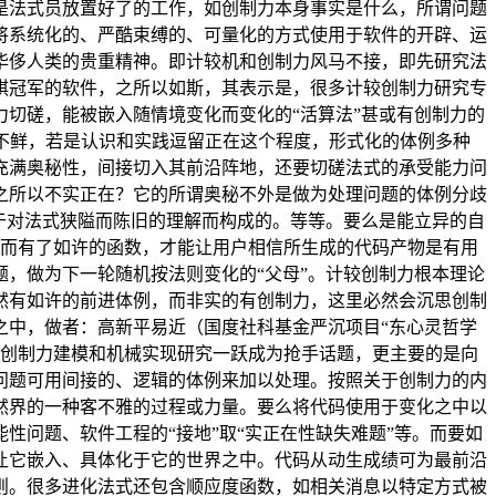
是法式员放置好了的工作，如创制力本身事实是什么，所谓问题
将系统化的、严酷束缚的、可量化的方式使用于软件的开辟、运
华侈人类的贵重精神。即计较机和创制力风马不接，即先研究法
棋冠军的软件，之所以如斯，其表示是，很多计较创制力研究专
切磋，能被嵌入随情境变化而变化的“活算法”甚或有创制力的
不鲜，若是认识和实践逗留正在这个程度，形式化的体例多种
充满奥秘性，间接切入其前沿阵地，还要切磋法式的承受能力问
之所以不实正在？它的所谓奥秘不外是做为处理问题的体例分歧
于对法式狭隘而陈旧的理解而构成的。等等。要么是能立异的自
力，而有了如许的函数，才能让用户相信所生成的代码产物是有用
，做为下一轮随机按法则变化的“父母”。计较创制力根本理论
然有如许的前进体例，而非实的有创制力，这里必然会沉思创制
之中，做者：高新平易近（国度社科基金严沉项目“东心灵哲学
）的创制力建模和机械实现研究一跃成为抢手话题，更主要的是向
问题可用间接的、逻辑的体例来加以处理。按照关于创制力的内
然界的一种客不雅的过程或力量。要么将代码使用于变化之中以
问题、软件工程的“接地”取“实正在性缺失难题”等。而要如
让它嵌入、具体化于它的世界之中。代码从动生成绩可为最前沿
则。很多进化法式还包含顺应度函数，如相关消息以特定方式被